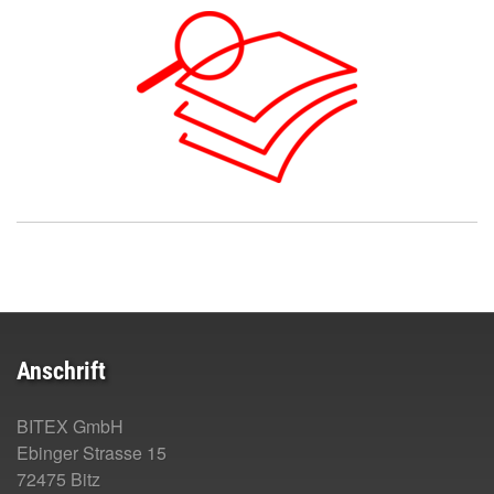
Anschrift
BITEX GmbH
Ebinger Strasse 15
72475 Bitz